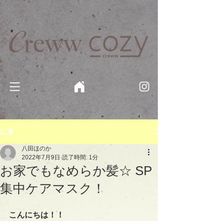
京都・四条 烏丸の美容室・美容院【Creww KYOTO (クルー)】【cozy creww(コージークルー)】 京都市 ヘ
アサロン​
​駐輪・駐車場あり
記事
八田ほのか
2022年7月9日
読了時間: 1分
お家でもなめらか髪☆ SP
集中ケアマスク！
こんにちは！！