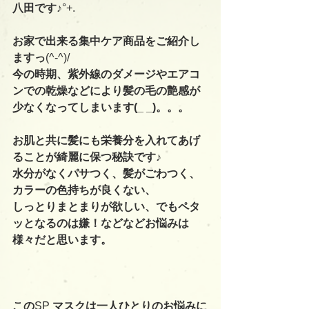
八田です♪
°+.
お家で出来る集中ケア商品をご紹介し
ますっ
(^-^)/
今の時期、紫外線のダメージやエアコ
ンでの乾燥などにより髪の毛の艶感が
少なくなってしまいます(_ _)。。。
お肌と共に髪にも栄養分を入れてあげ
ることが綺麗に保つ秘訣です♪
水分がなくパサつく、髪がごわつく、
カラーの色持ちが良くない、
しっとりまとまりが欲しい、でもペタ
ッとなるのは嫌！などなどお悩みは
様々だと思います。
この
SP 
マスクは一人ひとりのお悩みに