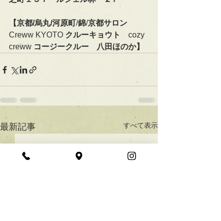
【京都/烏丸/河原町
/
錦
/
京都サロン　
Creww KYOTO 
クルーキョウト　
cozy 
creww 
コージークルー　八田ほのか】
すべて表示
最新記事