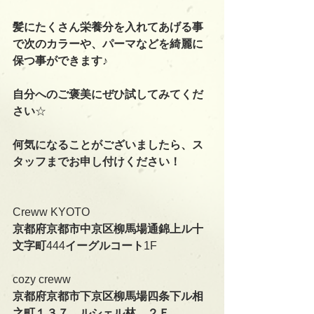
髪にたくさん栄養分を入れてあげる事
で次のカラーや、パーマなどを綺麗に
保つ事ができます♪
自分へのご褒美にぜひ試してみてくだ
さい
☆
何気になることがございましたら、ス
タッフまでお申し付けください！
Creww KYOTO
京都府京都市中京区柳馬場通錦上ル十
文字町
444
イーグルコート
1F
cozy creww
京都府京都市下京区柳馬場四条下ル相
之町１３７　ルシェル林　２Ｆ