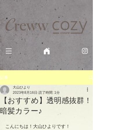
京都・四条 烏丸の美容室・美容院【Creww KYOTO (クルー)】【cozy creww(コージークルー)】 京都市 ヘ
アサロン​
​駐輪・駐車場あり
記事
大山ひより
2023年8月16日
読了時間: 1分
【おすすめ】透明感抜群！
暗髪カラー♪
こんにちは！大山ひよりです！