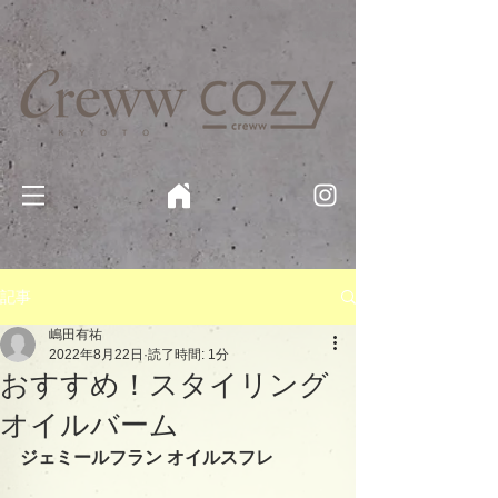
京都・四条 烏丸の美容室・美容院【Creww KYOTO (クルー)】【cozy creww(コージークルー)】 京都市 ヘ
アサロン​
​駐輪・駐車場あり
記事
嶋田有祐
2022年8月22日
読了時間: 1分
おすすめ！スタイリング
オイルバーム
ジェミールフラン オイルスフレ