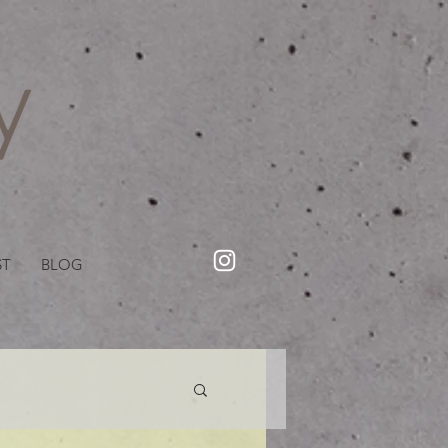
・美容院【Creww KYOTO (クルー)】【cozy creww(コージークルー)】 京都市 ヘアサロン​
​駐輪・駐車場あり
ST
BLOG