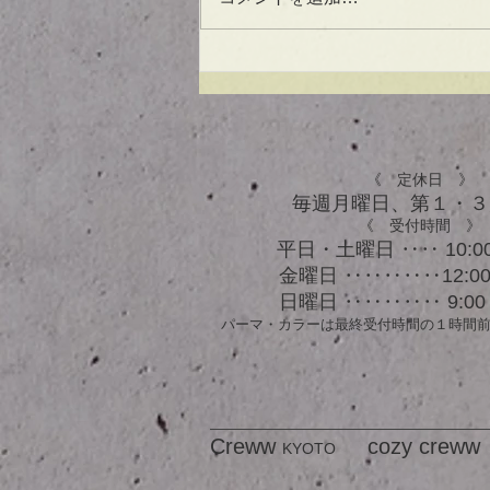
UVケアもできる！？アウト
バスオイル★
《 定休日 》
毎週月曜日、​第１・
《 受付時間 》
平日・土曜日 ‥‥ 10:00
金曜日 ‥‥‥‥‥12:00 
日曜日 ‥‥‥‥‥ 9:00 
パーマ・カラーは最終受付時間の１時間
Creww
cozy creww
KYOTO