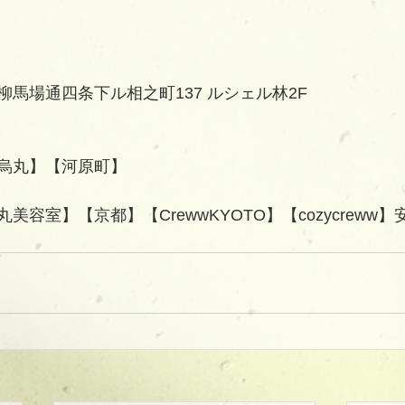
馬場通四条下ル相之町137 ルシェル林2F   
烏丸】【河原町】
容室】【京都】【CrewwKYOTO】【cozycreww