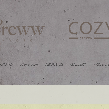
京都・四条 烏丸の美容室
 KYOTO
cozy creww
ABOUT US
GALLERY
PRICE LI