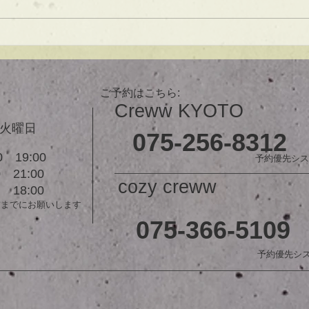
可愛い！ オーダーメイドカット
で貴方だけのまとまるボブを提供
します！ ぜひ一度お試しくださ
【シ
い♪ 【ご予約に関して】 平日は比
ュ！
較的ご予約に空きがあります。
メニューが決まらない方はご相談
ご予約はこちら:
クーポンをご活用下さいませ。...
Creww KYOTO
３火曜日
075-256-8312
 19:00
予約優先シス
21:00
cozy creww
18:00
前までにお願いします
075-366-5109
予約優先シ