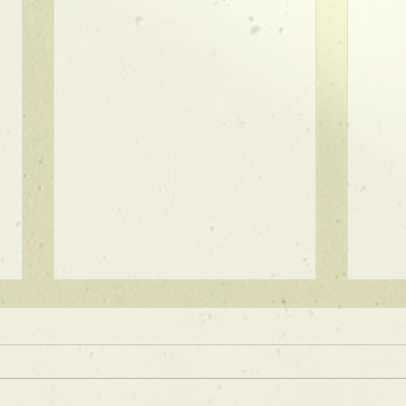
★ラインボブ【ぱつっとボ
ブ】
あご下３ｃｍのラインボブ♪ ボブ
は大人気！内巻きでも外ハネでも