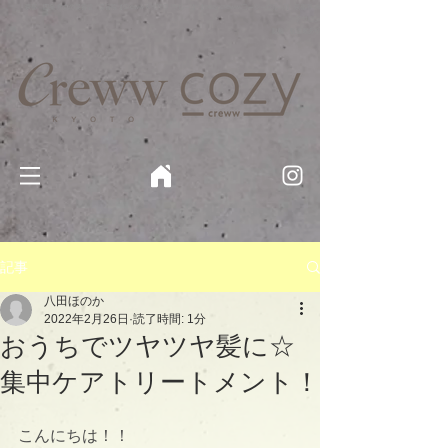
京都・四条 烏丸の美容室・美容院【Creww KYOTO (クルー)】【cozy creww(コージークルー)】 京都市 ヘ
アサロン​
​駐輪・駐車場あり
記事
八田ほのか
2022年2月26日
読了時間: 1分
おうちでツヤツヤ髪に☆
集中ケアトリートメント！
こんにちは！！