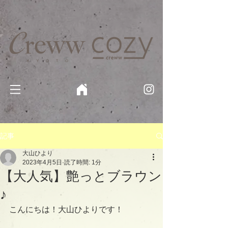
京都・四条 烏丸の美容室・美容院【Creww KYOTO (クルー)】【cozy creww(コージークルー)】 京都市 ヘ
アサロン​
​駐輪・駐車場あり
記事
大山ひより
2023年4月5日
読了時間: 1分
【大人気】艶っとブラウン
♪
こんにちは！大山ひよりです！