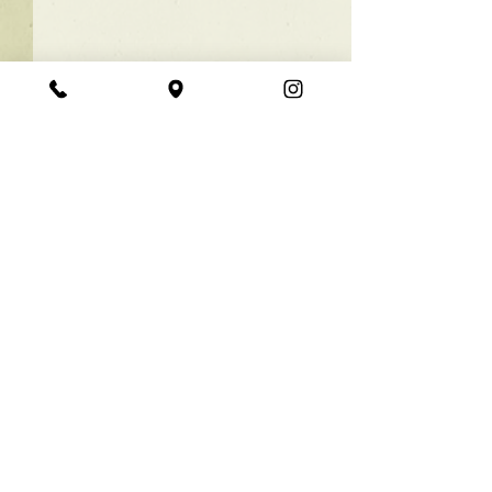
★ラインボブ【ぱつっと
ボブ】
あご下３ｃｍのラインボブ♪
コメント
ボブは大人気！内巻きでも外
ハネでも可愛い！ オーダーメ
イドカットで貴方だけのまと
コメントを追加…
【シンプル】メ
まるボブを提供します！ ぜひ
シュ！