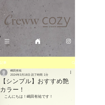
京都・四条 烏丸の美容室・美容院【Creww KYOTO (クルー)】【cozy creww(コージークルー)】 京都市 ヘ
アサロン​
​駐輪・駐車場あり
記事
嶋田有祐
2024年3月18日
読了時間: 1分
【シンプル】おすすめ艶
カラー！
こんにちは！嶋田有祐です！